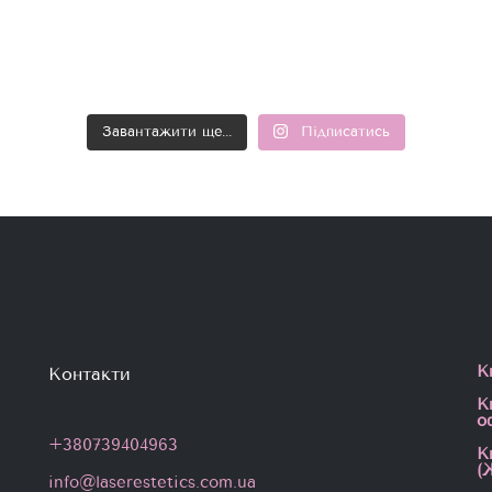
Завантажити ще...
Підписатись
К
Контакти
К
о
+380739404963
К
(
info@laserestetics.com.ua