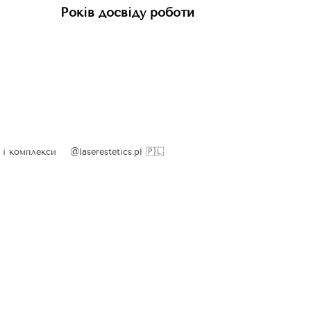
Років досвіду роботи
 і комплекси
⠀
@laserestetics.pl 🇵🇱