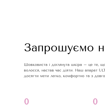
Запрошуємо н
Шовковиста і доглянута шкіра – це те, щ
волосся, настав час діяти. Наш апарат U
досягти мети легко, комфортно та з довг
0
0