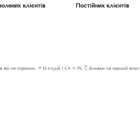
олених клієнтів
Постійних клієнтів
а які не соромно.
📍 15 студій | UA + PL
👇 Знижки на перший візит