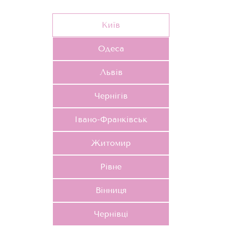
Київ
Одеса
Львів
Чернігів
Івано-Франківськ
Житомир
Рівне
Вінниця
Чернівці