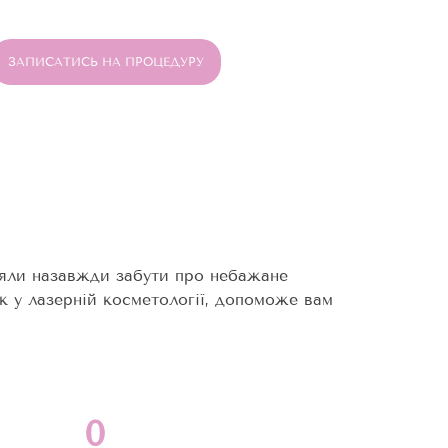
ЗАПИСАТИСЬ НА ПРОЦЕДУРУ
ріяли назавжди забути про небажане
к у лазерній косметології, допоможе вам
0