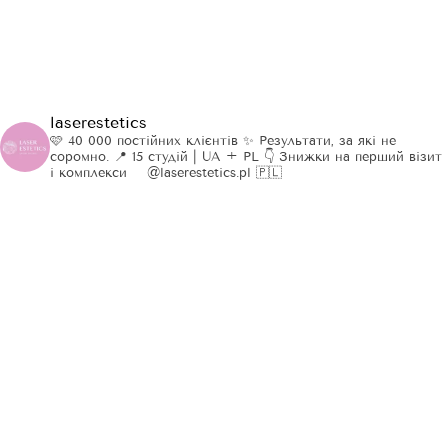
laserestetics
🩷 40 000 постійних клієнтів
✨ Результати, за які не
соромно.
📍 15 студій | UA + PL
👇 Знижки на перший візит
і комплекси
⠀
@laserestetics.pl 🇵🇱