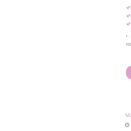
г.
по
м