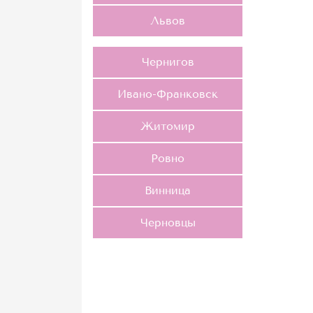
Львов
Чернигов
Ивано-Франковск
Житомир
Ровно
Винница
Черновцы