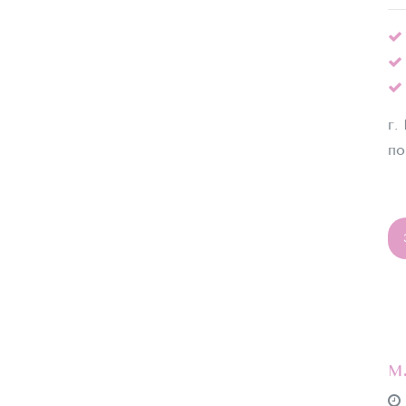
г.
по
м