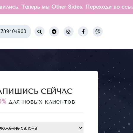
перь мы Other Sides. Переходи по ссылке на но
739404963
АПИШИСЬ СЕЙЧАС
0%
для новых клиентов