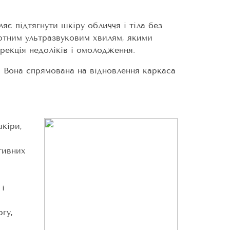
яє підтягнути шкіру обличчя і тіла без
тотним ультразвуковим хвилям, якими
рекція недоліків і омолодження.
 Вона спрямована на відновлення каркаса
шкіри,
тивних
 і
гу,