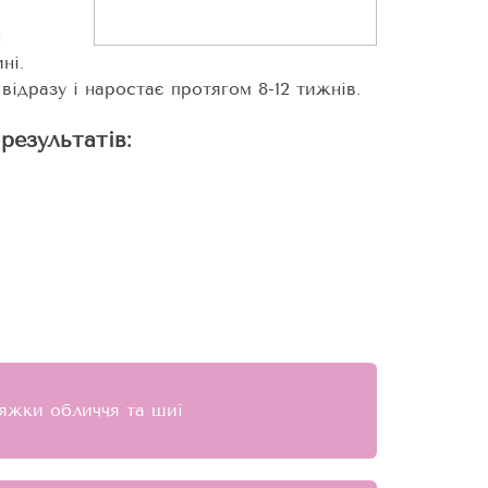
н
ні.
ідразу і наростає протягом 8-12 тижнів.
результатів:
тяжки обличчя та шиї