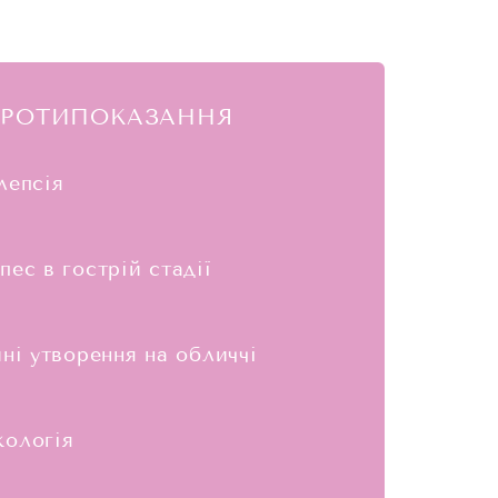
РОТИПОКАЗАННЯ
лепсія
пес в гострій стадії
йні утворення на обличчі
кологія