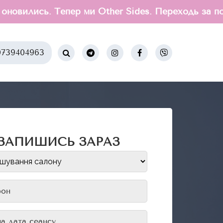
овились. Тепер ми Other Sides. Переходь за по
739404963
ЗАПИШИСЬ ЗАРАЗ