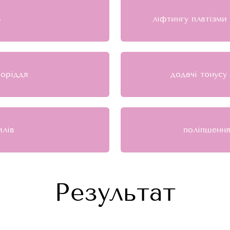
в
ліфтингу платізми 
боріддя
додачі тонусу
илів
поліпшення
Результат