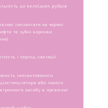
льність до келоїдних рубців
алеві імплантати на черепі
ифти та зубні коронки
жна)
ітність і період лактації
вність імплантованого
діостимулятора або іншого
ктронного засобу в організмі
ровий діабет