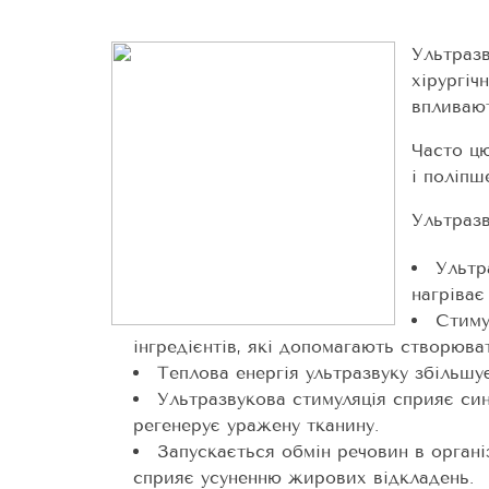
Ультразв
хірургіч
впливают
Часто ц
і поліпш
Ультразв
Ультр
нагріває
Стиму
інгредієнтів, які допомагають створюват
Теплова енергія ультразвуку збільшу
Ультразвукова стимуляція сприяє син
регенерує уражену тканину.
Запускається обмін речовин в органі
сприяє усуненню жирових відкладень.