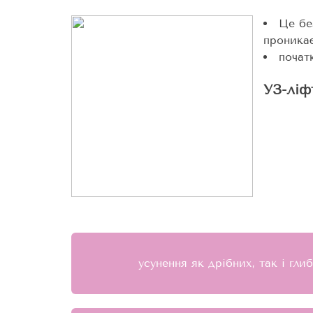
Це бе
проникає
почат
УЗ-ліф
усунення як дрібних, так і гл