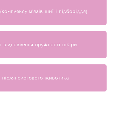
(комплексу м’язів шиї і підборіддя)
 і відновлення пружності шкіри
 післяпологового животика