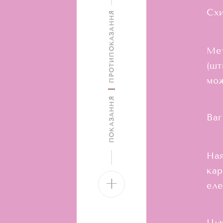
Схи
ПРОТИПОКАЗАННЯ
Мет
(шт
мо
ПОКАЗАННЯ
Ваг
Ная
кар
+
еле
Цук