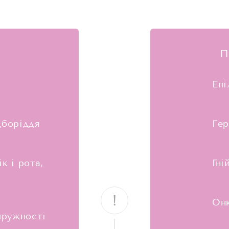
П
Епі
дборіддя
Гер
к і рота,
Гні
!
Он
пружності