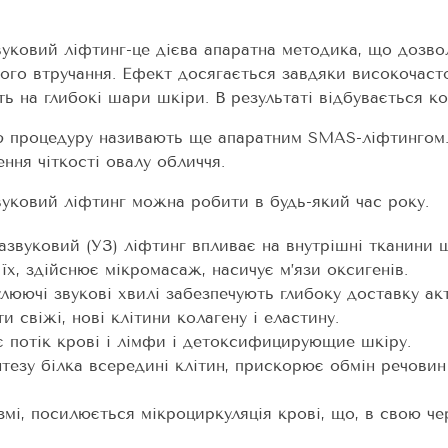
уковий ліфтинг-це дієва апаратна методика, що дозвол
ного втручання. Ефект досягається завдяки високочас
ь на глибокі шари шкіри. В результаті відбувається ко
ю процедуру називають ще апаратним SMAS-ліфтингом.
ення чіткості овалу обличчя.
уковий ліфтинг можна робити в будь-який час року.
азвуковий (УЗ) ліфтинг впливає на внутрішні тканини 
 їх, здійснює мікромасаж, насичує м’язи оксигенів.
люючі звукові хвилі забезпечують глибоку доставку ак
и свіжі, нові клітини колагену і еластину.
є потік крові і лімфи і детоксифицирующие шкіру.
тезу білка всередині клітин, прискорює обмін речовин
змі, посилюється мікроциркуляція крові, що, в свою чер