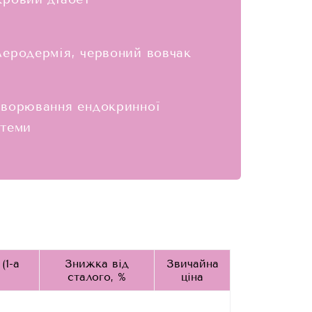
еродермія, червоний вовчак
ворювання ендокринної
стеми
(1-а
Знижка від
Звичайна
сталого, %
ціна