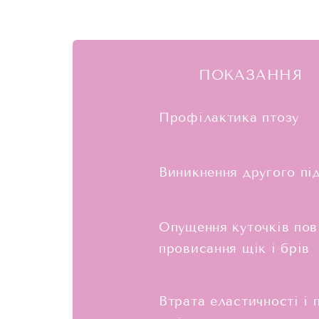
ПОКАЗАННЯ
Профілактика птозу
Виникнення другого пі
Опущення куточків пові
провисання щік і брів
Втрата еластичності і 