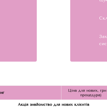
Скл
Зах
си
Ціна для нових, грн 
нг
процедура)
Акція знайомство для нових клієнтів